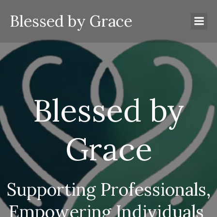
Blessed by Grace
Blessed by
Grace
Supporting Professionals,
Empowering Individuals